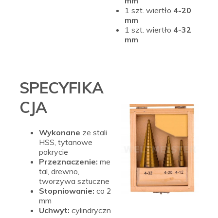
mm
1 szt. wiertło
4-20
mm
1 szt. wiertło
4-32
mm
SPECYFIKA
CJA
Wykonane
ze stali
HSS, tytanowe
pokrycie
Przeznaczenie:
me
tal, drewno,
tworzywa sztuczne
Stopniowanie:
co 2
mm
Uchwyt:
cylindryczn