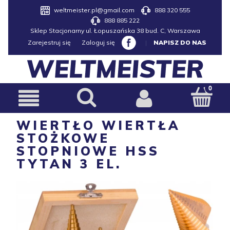
weltmeister.pl@gmail.com
888 320 555
888 885 222
Sklep Stacjonarny ul. Łopuszańska 38 bud. C, Warszawa
Zarejestruj się
Zaloguj się
|
NAPISZ DO NAS
WIERTŁO WIERTŁA
STOŻKOWE
STOPNIOWE HSS
TYTAN 3 EL.