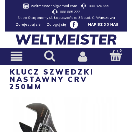
weltmeister.pl@gmail.com
888 320 555
888 885 222
Sklep Stacjonarny ul. Łopuszańska 38 bud. C, Warszawa
Zarejestruj się
Zaloguj się
|
NAPISZ DO NAS
KLUCZ SZWEDZKI
NASTAWNY CRV
250MM