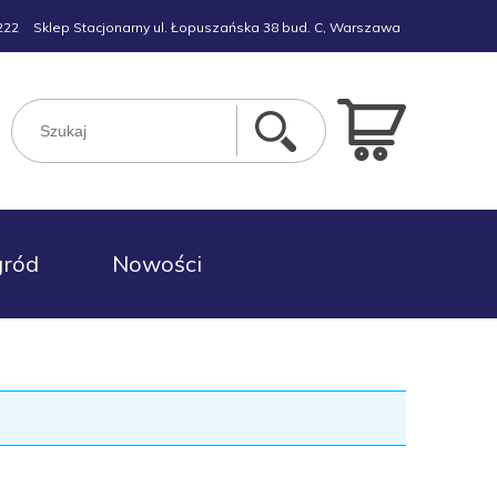
222
Sklep Stacjonarny ul. Łopuszańska 38 bud. C, Warszawa
gród
Nowości