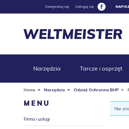
Zarejestruj się
Zaloguj się
|
NAPIS
Narzędzia
Tarcze i osprzęt
»
»
»
Home
Narzędzia
Odzież Ochronna BHP
Promocje
MENU
Nie zn
Firma i usługi