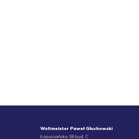
T
Weltmeister Paweł Głuchowski
Łopuszańska 38 bud. C