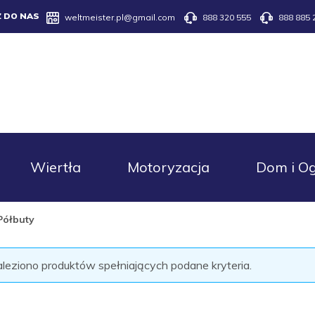
Z DO NAS
weltmeister.pl@gmail.com
888 320 555
888 885 
Wiertła
Motoryzacja
Dom i O
Półbuty
aleziono produktów spełniających podane kryteria.