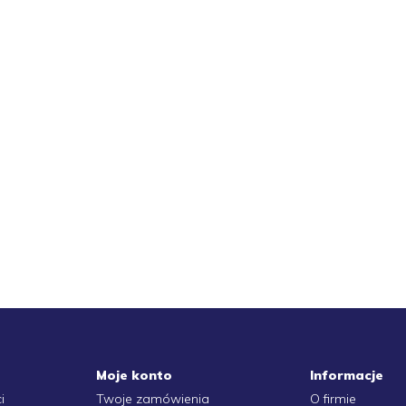
W 420 ORINGÓW
PRZEDŁUŻKA UCHWY
NGI USZCZELKI
MAGNETYCZNY DO
LIMATYZACJI
BITÓW 1/4 -60 mm
21,89 zł
2,49 zł
do koszyka
do koszyka
Moje konto
Informacje
i
Twoje zamówienia
O firmie