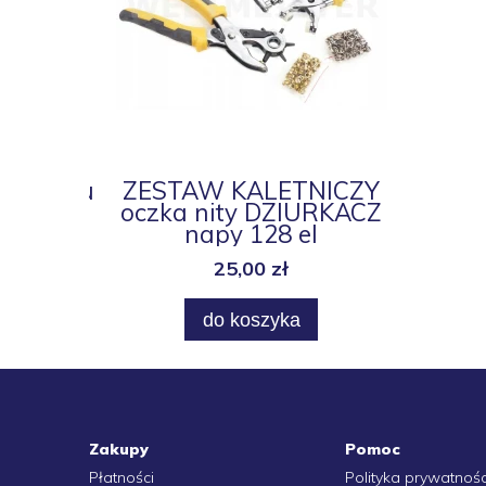
 betonu
ZESTAW KALETNICZY
ZESTA
t.
oczka nity DZIURKACZ
O-RI
napy 128 el
K
25,00 zł
do koszyka
Zakupy
Pomoc
Płatności
Polityka prywatnośc