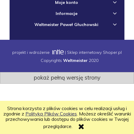
Moje konto
Informacje
Weltmeister Paweł Głuchowski
projekt i wdrożenie
|
Sklep internetowy Shoper.pl
Copyrights
Weltmeister
2020
pokaż pełną wersję strony
Strona korzysta z plików cookies w celu realizacji usług i
zgodnie z
Polityką Plików Cookies
. Możesz określić warunki
przechowywania lub dostępu do plików cookies w Twojej
przeglądarce.