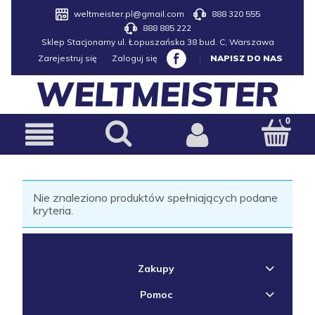
weltmeister.pl@gmail.com
888 320 555
888 885 222
Sklep Stacjonarny ul. Łopuszańska 38 bud. C, Warszawa
Zarejestruj się
Zaloguj się
|
NAPISZ DO NAS
Nie znaleziono produktów spełniających podane
kryteria.
Zakupy
Pomoc