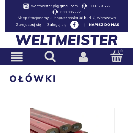
weltmeister.pl@gmail.com
888 320 555
888 885 222
Sklep Stacjonarny ul. Łopuszańska 38 bud. C, Warszawa
Zarejestruj się
Zaloguj się
|
NAPISZ DO NAS
OŁÓWKI