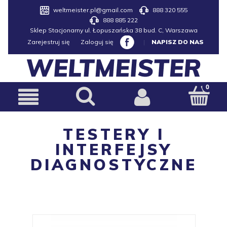
weltmeister.pl@gmail.com
888 320 555
888 885 222
Sklep Stacjonarny ul. Łopuszańska 38 bud. C, Warszawa
Zarejestruj się
Zaloguj się
|
NAPISZ DO NAS
TESTERY I
INTERFEJSY
DIAGNOSTYCZNE