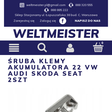
weltmeister.pl@gmail.com
888 320 555
888 885 222
Sklep Stacjonarny ul. Łopuszańska 38 bud. C, Warszawa
Zarejestruj się
Zaloguj się
|
NAPISZ DO NAS
ŚRUBA KLEMY
AKUMULATORA 22 VW
AUDI SKODA SEAT
2SZT