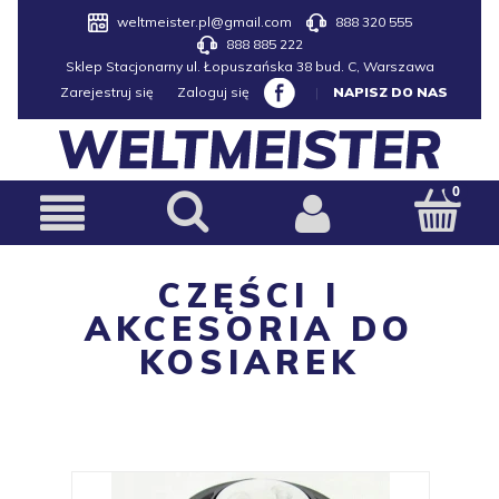
weltmeister.pl@gmail.com
888 320 555
888 885 222
Sklep Stacjonarny ul. Łopuszańska 38 bud. C, Warszawa
Zarejestruj się
Zaloguj się
|
NAPISZ DO NAS
CZĘŚCI I
AKCESORIA DO
KOSIAREK