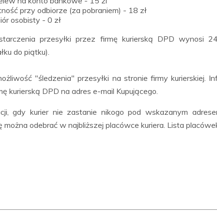
elew na konto bankowe - 15 zl
tność przy odbiorze (za pobraniem) - 18 zł
iór osobisty - 0 zł
starczenia przesyłki przez firmę kurierską DPD wynosi 
łku do piątku).
 możliwość "śledzenia" przesyłki na stronie firmy kurierskiej
rmę kurierską DPD na adres e-mail Kupującego.
cji, gdy kurier nie zastanie nikogo pod wskazanym adre
ę można odebrać w najbliższej placówce kuriera. Lista placówe