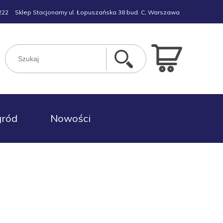
222
Sklep Stacjonarny ul. Łopuszańska 38 bud. C, Warszawa
gród
Nowości