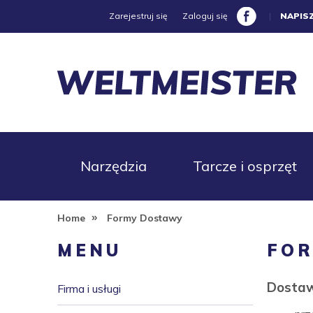
Zarejestruj się
Zaloguj się
|
NAPIS
Narzędzia
Tarcze i osprzęt
»
Home
Formy Dostawy
Promocje
MENU
FO
Dostaw
Firma i usługi