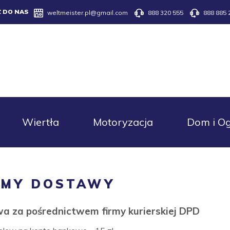
Z DO NAS
weltmeister.pl@gmail.com
888 320 555
888 885 
Wiertła
Motoryzacja
Dom i O
RMY DOSTAWY
a za pośrednictwem firmy kurierskiej DPD