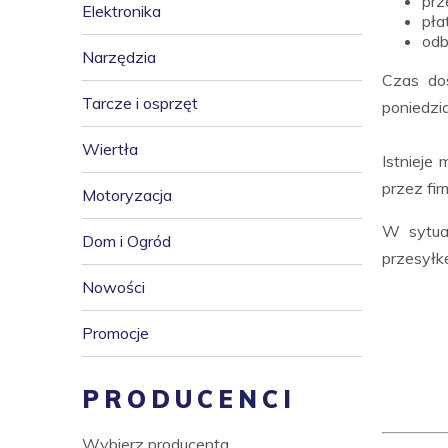
prz
Elektronika
pła
odb
Narzędzia
Czas do
Tarcze i osprzęt
poniedzia
Wiertła
Istnieje
przez fi
Motoryzacja
W sytua
Dom i Ogród
przesyłk
Nowości
Promocje
PRODUCENCI
Wybierz producenta