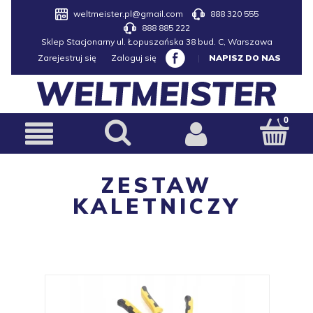
weltmeister.pl@gmail.com
888 320 555
888 885 222
Sklep Stacjonarny ul. Łopuszańska 38 bud. C, Warszawa
Zarejestruj się
Zaloguj się
|
NAPISZ DO NAS
ZESTAW
KALETNICZY