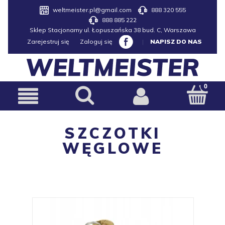
weltmeister.pl@gmail.com
888 320 555
888 885 222
Sklep Stacjonarny ul. Łopuszańska 38 bud. C, Warszawa
Zarejestruj się
Zaloguj się
|
NAPISZ DO NAS
SZCZOTKI
WĘGLOWE