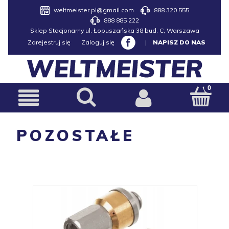
weltmeister.pl@gmail.com
888 320 555
888 885 222
Sklep Stacjonarny ul. Łopuszańska 38 bud. C, Warszawa
Zarejestruj się
Zaloguj się
|
NAPISZ DO NAS
POZOSTAŁE