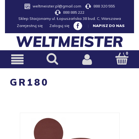
weltmeister.pl@gmail.com
888 320 555
888 885 222
Sklep Stacjonarny ul. Łopuszańska 38 bud. C, Warszawa
Zarejestruj się
Zaloguj się
|
NAPISZ DO NAS
GR180