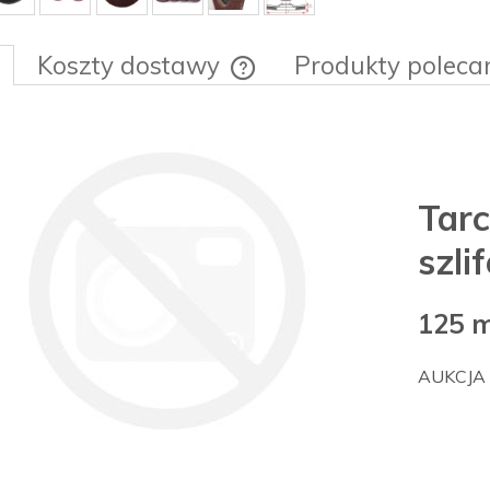
Koszty dostawy
Produkty poleca
Cena nie zawiera ewentualnych ko
płatności
Ta
szl
125 
AUKCJA 