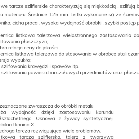
we tarcze szlifierskie charakteryzują się miękkością , szlifuj
a materiału. Średnice 125 mm. Listki wykonane są ze ścierni
ika; cicha praca , wysoka wydajność obróbki , szybki postęp p
iernica listkowa talerzowa wielostronnego zastosowania d
lifowania płaszczyzn;
bra relacja ceny do jakości
iernica listkowa talerzowa do stosowania w obróbce stali czarn
rsja wypukła;
 szlifowania krawędzi i spawów itp.
 szlifowania powierzchni czołowych przedmiotów oraz płasz
zeznaczone zwłaszcza do obróbki metalu
uża wydajność dzięki zastosowaniu korundu
łszlachetnego. Osnowa z żywicy syntetycznej,
abilna tkanina X
edroga tarcza rozwiązująca wiele problemów.
stkowa tarcza szlifierska, talerz z tworzywa