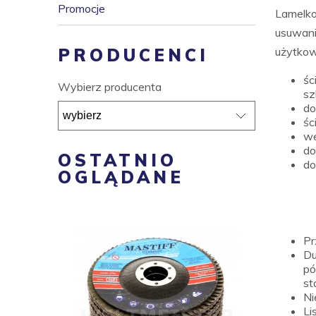
Promocje
Lamelko
usuwani
użytkown
PRODUCENCI
śc
Wybierz producenta
sz
do
śc
we
do
OSTATNIO
do
OGLĄDANE
Pr
D
pó
st
Ni
Li