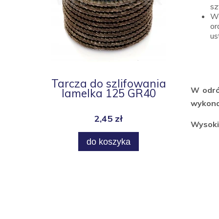
sz
We
or
us
Tarcza do szlifowania
W odró
lamelka 125 GR40
wykonan
2,45 zł
Wysokie
do koszyka