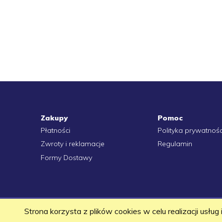
Zakupy
Pomoc
Płatności
Polityka prywatnośc
Zwroty i reklamacje
Regulamin
Formy Dostawy
Strona korzysta z plików cookies w celu realizacji usług
projekt i wdrożenie
|
Sklep internetowy Shoper.pl