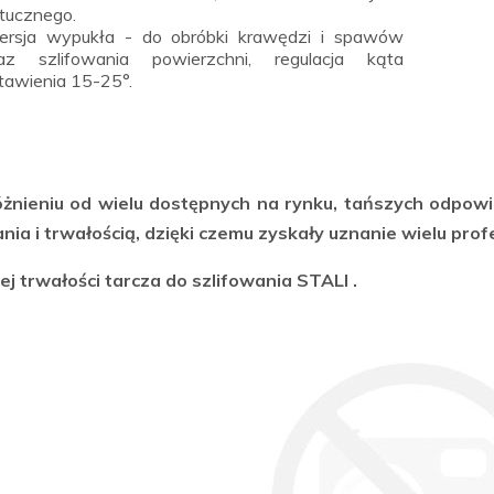
tucznego.
rsja wypukła - do obróbki krawędzi i spawów
az szlifowania powierzchni, regulacja kąta
tawienia 15-25°.
żnieniu od wielu dostępnych na rynku, tańszych odpowi
ia i trwałością, dzięki czemu zyskały uznanie wielu prof
j trwałości tarcza do szlifowania STALI .