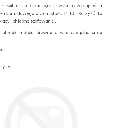
ą bez wibracji i odznaczają się wysoką wydajnością
wa korundowego o ziarnistości P 40 . Korzyść dla
racy , chłodne szlifowanie .
o obróbki metalu, drewna a w szczególności do
ej;
czyzn.