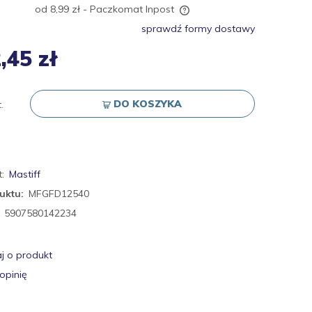
od 8,99 zł
- Paczkomat Inpost
sprawdź formy dostawy
Cena nie zawiera ewentualnych kosztów
,45 zł
płatności
DO KOSZYKA
.
:
Mastiff
uktu:
MFGFD12540
5907580142234
j o produkt
opinię