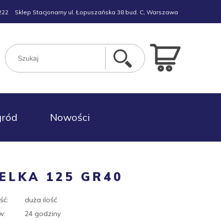
222
Sklep Stacjonarny ul. Łopuszańska 38 bud. C, Warszawa
gród
Nowości
ELKA 125 GR40
ść:
duża ilość
w:
24 godziny