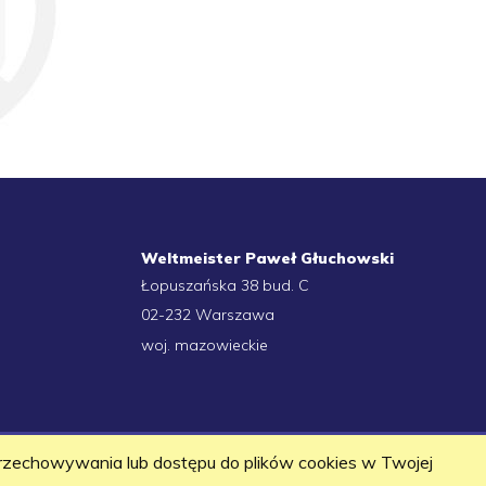
Weltmeister Paweł Głuchowski
Łopuszańska 38 bud. C
02-232 Warszawa
woj. mazowieckie
przechowywania lub dostępu do plików cookies w Twojej
Copyrights
Weltmeister
2020