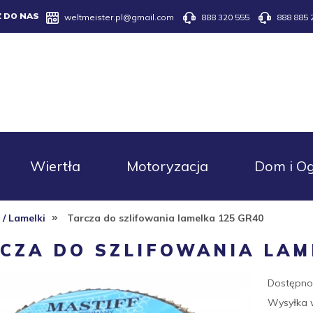
Z DO NAS
weltmeister.pl@gmail.com
888 320 555
888 885 
Wiertła
Motoryzacja
Dom i O
»
 / Lamelki
Tarcza do szlifowania lamelka 125 GR40
CZA DO SZLIFOWANIA LAM
Dostępno
Wysyłka 