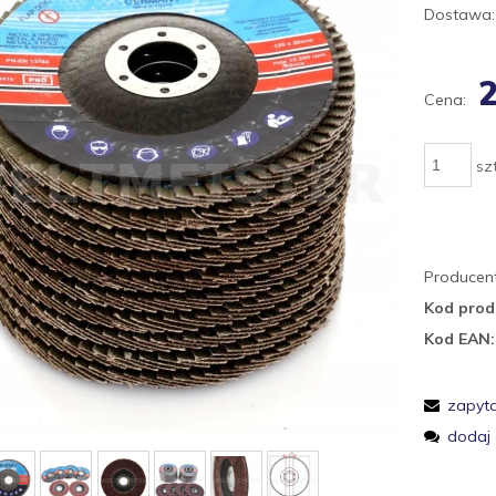
Dostawa:
2
Cena:
szt
Producent
Kod prod
Kod EAN:
zapyta
dodaj 