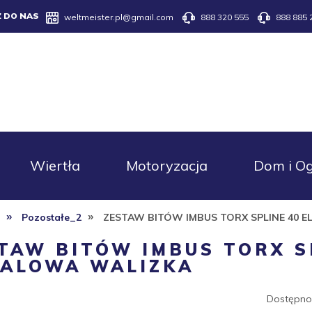
Z DO NAS
weltmeister.pl@gmail.com
888 320 555
888 885 
Wiertła
Motoryzacja
Dom i O
»
»
e
Pozostałe_2
ZESTAW BITÓW IMBUS TORX SPLINE 40 E
TAW BITÓW IMBUS TORX SP
ALOWA WALIZKA
Dostępno