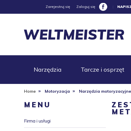
Zarejestruj się
Zaloguj się
|
NAPIS
Narzędzia
Tarcze i osprzęt
»
»
Home
Motoryzacja
Narzędzia motoryzacyjn
Promocje
MENU
ZES
MET
Firma i usługi