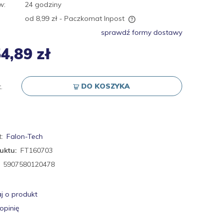
w:
24 godziny
od 8,99 zł
- Paczkomat Inpost
sprawdź formy dostawy
Cena nie zawiera ewentualnych kosztów
4,89 zł
płatności
DO KOSZYKA
.
:
Falon-Tech
uktu:
FT160703
5907580120478
j o produkt
opinię