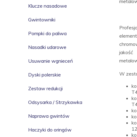
metalow
Klucze nasadowe
Gwintowniki
Profes
Pompki do paliwa
elemen
chromo
Nasadki udarowe
jakoś
metalow
Usuwanie wgnieceń
W zesta
Dyski polerskie
ko
Zestaw redukcji
T4
ko
Odsysarka / Strzykawka
T4
ko
Naprawa gwintów
ko
ko
12
Haczyki do oringów
ko