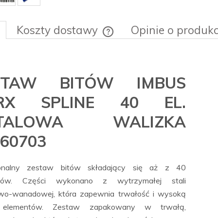
Koszty dostawy
Opinie o produkc
Cena nie zawiera ewentualnych ko
płatności
STAW BITÓW IMBUS
RX SPLINE 40 EL.
TALOWA WALIZKA
60703
jonalny zestaw bitów składający się aż z 40
tów. Części wykonano z wytrzymałej stali
wo-wanadowej, która zapewnia trwałość i wysoką
ć elementów. Zestaw zapakowany w trwałą,