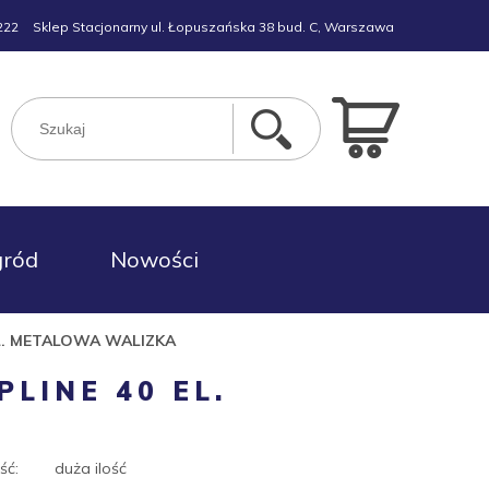
222
Sklep Stacjonarny ul. Łopuszańska 38 bud. C, Warszawa
gród
Nowości
L. METALOWA WALIZKA
LINE 40 EL.
ść:
duża ilość