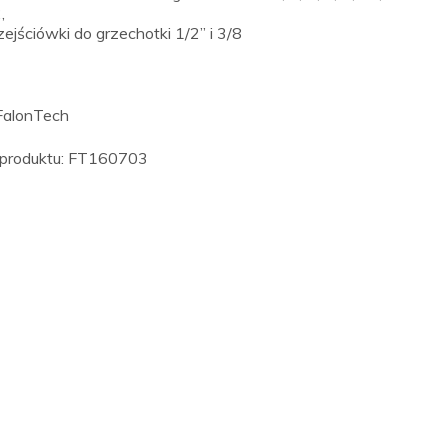
,
zejściówki do grzechotki 1/2” i 3/8
FalonTech
produktu: FT160703