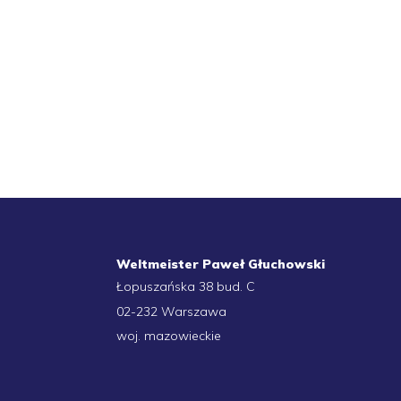
Weltmeister Paweł Głuchowski
Łopuszańska 38 bud. C
02-232 Warszawa
woj. mazowieckie