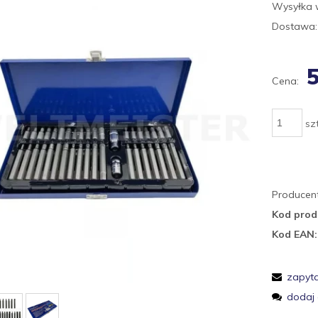
Wysyłka 
Dostawa:
5
Cena:
szt
Producent
Kod prod
Kod EAN:
zapyta
dodaj 