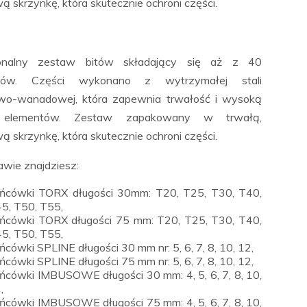
ą skrzynkę, która skutecznie ochroni części.
jonalny zestaw bitów składający się aż z 40
tów. Części wykonano z wytrzymałej stali
wo-wanadowej, która zapewnia trwałość i wysoką
ć elementów. Zestaw zapakowany w trwałą,
ą skrzynkę, która skutecznie ochroni części.
wie znajdziesz:
ńcówki TORX długości 30mm:
T20, T25, T30, T40,
5, T50, T55,
ńcówki TORX długości 75 mm: T20, T25, T30, T40,
5, T50, T55,
ńcówki SPLINE długości 30 mm nr: 5, 6, 7, 8, 10, 12,
ńcówki SPLINE długości 75 mm nr: 5, 6, 7, 8, 10, 12,
ńcówki IMBUSOWE długości 30 mm: 4, 5, 6, 7, 8, 10,
,
ńcówki IMBUSOWE długości 75 mm: 4, 5, 6, 7, 8, 10,