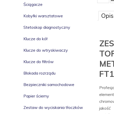
Ściągacze
Opis
Kobyłki warsztatowe
Stetoskop diagnostyczny
Klucze do kół
ZE
Klucze do wtryskiwaczy
TO
ME
Klucze do filtrów
FT1
Blokada rozrządu
Bezpieczniki samochodowe
Profes
elemen
Papier ścierny
chromo
Zestaw do wyciskania tłoczków
jakoś