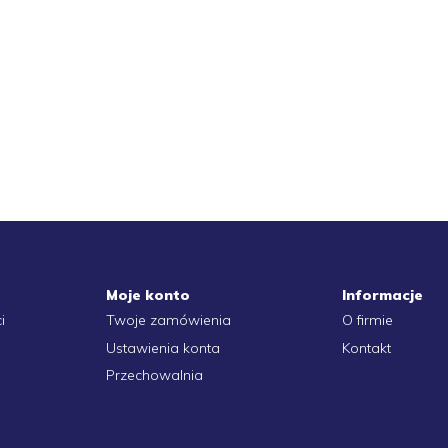
Moje konto
Informacje
i
Twoje zamówienia
O firmie
Ustawienia konta
Kontakt
Przechowalnia