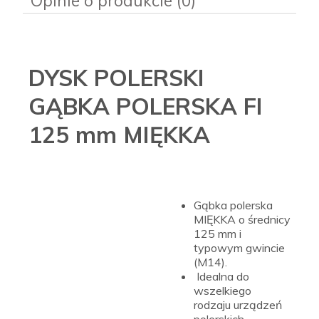
Opinie o produkcie (0)
DYSK POLERSKI
GĄBKA POLERSKA FI
125 mm MIĘKKA
Gąbka polerska
MIĘKKA o średnicy
125 mm i
typowym gwincie
(M14).
Idealna do
wszelkiego
rodzaju urządzeń