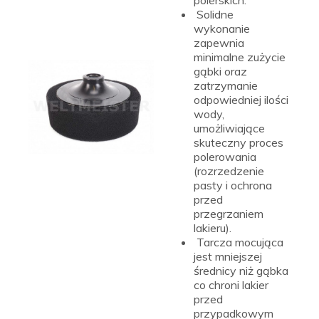
polerskich.
Solidne
wykonanie
zapewnia
minimalne zużycie
gąbki oraz
zatrzymanie
odpowiedniej ilości
wody,
umożliwiające
skuteczny proces
polerowania
(rozrzedzenie
pasty i ochrona
przed
przegrzaniem
lakieru).
Tarcza mocująca
jest mniejszej
średnicy niż gąbka
co chroni lakier
przed
przypadkowym