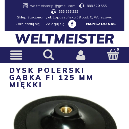
weltmeister.pl@gmail.com
888 320 555
888 885 222
Sklep Stacjonarny ul. Łopuszańska 38 bud. C, Warszawa
Zarejestruj się
Zaloguj się
|
NAPISZ DO NAS
DYSK POLERSKI
GĄBKA FI 125 MM
MIĘKKI