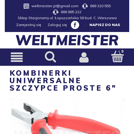
weltmeister.pl@gmail.com
888 320 555
888 885 222
Sklep Stacjonarny ul. Łopuszańska 38 bud. C, Warszawa
Zarejestruj się
Zaloguj się
|
NAPISZ DO NAS
KOMBINERKI
UNIWERSALNE
SZCZYPCE PROSTE 6"