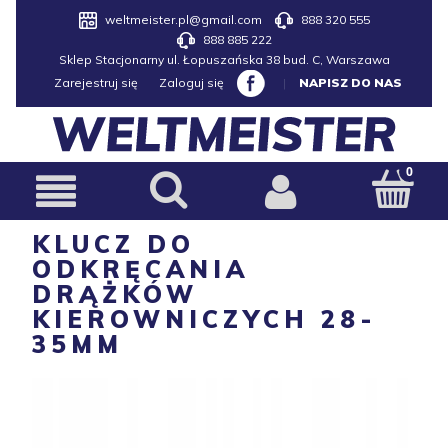
weltmeister.pl@gmail.com
888 320 555
888 885 222
Sklep Stacjonarny ul. Łopuszańska 38 bud. C, Warszawa
Zarejestruj się
Zaloguj się
|
NAPISZ DO NAS
KLUCZ DO
ODKRĘCANIA
DRĄŻKÓW
KIEROWNICZYCH 28-
35MM