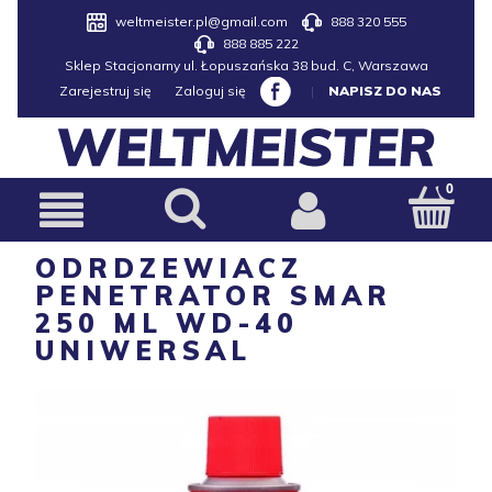
weltmeister.pl@gmail.com
888 320 555
888 885 222
Sklep Stacjonarny ul. Łopuszańska 38 bud. C, Warszawa
Zarejestruj się
Zaloguj się
|
NAPISZ DO NAS
ODRDZEWIACZ
PENETRATOR SMAR
250 ML WD-40
UNIWERSAL