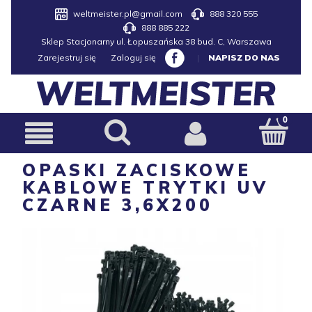
weltmeister.pl@gmail.com
888 320 555
888 885 222
Sklep Stacjonarny ul. Łopuszańska 38 bud. C, Warszawa
Zarejestruj się
Zaloguj się
|
NAPISZ DO NAS
OPASKI ZACISKOWE
KABLOWE TRYTKI UV
CZARNE 3,6X200