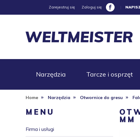
Zarejestruj się
Zaloguj się
|
NAPIS
Narzędzia
Tarcze i osprzęt
»
»
»
Home
Narzędzia
Otwornice do gresu
Fal
Promocje
MENU
OTW
MM
Firma i usługi