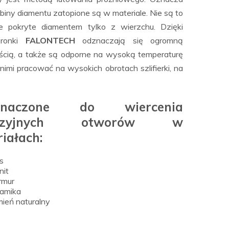
obiny diamentu zatopione są w materiale. Nie są to
e pokryte diamentem tylko z wierzchu. Dzięki
oronki
FALONTECH
odznaczają się ogromną
cią, a także są odporne na wysoką temperaturę
nimi pracować na wysokich obrotach szlifierki, na
eznaczone do wiercenia
cyzyjnych otworów w
iałach:
s
nit
rmur
amika
ień naturalny