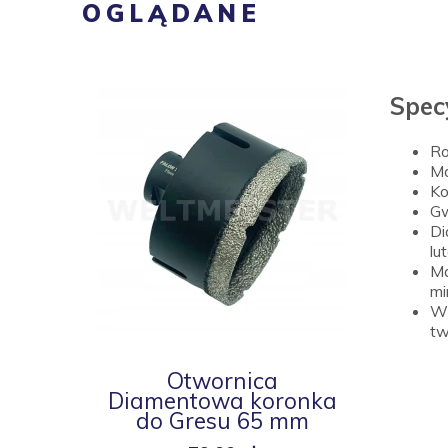
OGLĄDANE
Spec
Ro
Ma
Ko
Gw
Di
lu
Ma
mi
Wy
tw
Otwornica
Diamentowa koronka
do Gresu 65 mm