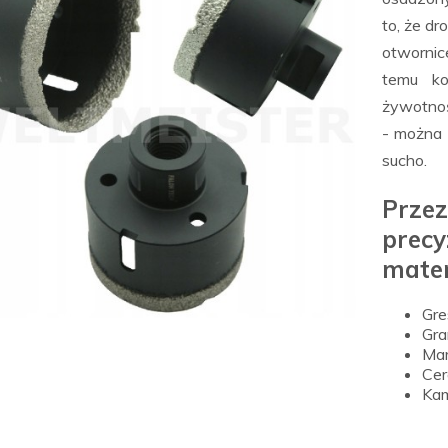
to, że dr
otwornic
temu k
żywotnoś
- można 
sucho.
Prz
pre
mater
Gre
Gra
Ma
Cer
Kam