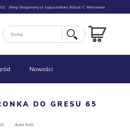
222
Sklep Stacjonarny ul. Łopuszańska 38 bud. C, Warszawa
gród
Nowości
ONKA DO GRESU 65
ść:
duża ilość