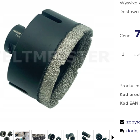
Wysyłka 
Dostawa:
7
Cena:
szt
Producent
Kod prod
Kod EAN:
zapyta
dodaj 