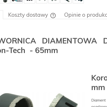
Koszty dostawy
Opinie o produkc
Cena nie zawiera ewentualnych ko
płatności
WORNICA DIAMENTOWA D
on-Tech - 65mm
Kor
mm
Diamen
osadzon