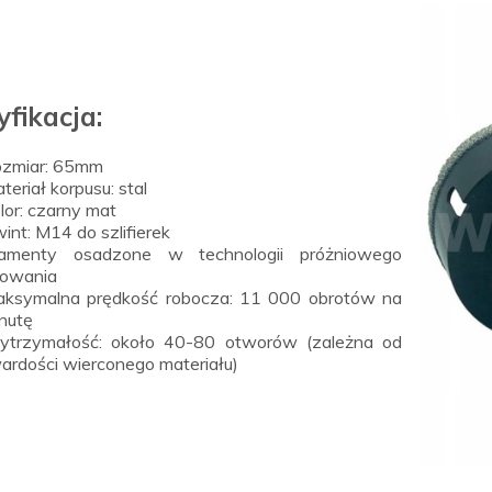
yfikacja:
zmiar: 65mm
teriał korpusu: stal
lor: czarny mat
int: M14 do szlifierek
amenty osadzone w technologii próżniowego
towania
ksymalna prędkość robocza: 11 000 obrotów na
nutę
trzymałość: około 40-80 otworów (zależna od
ardości wierconego materiału)