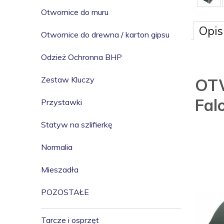
Otwornice do muru
Opis
Otwornice do drewna / karton gipsu
Odzież Ochronna BHP
Zestaw Kluczy
OT
Fal
Przystawki
Statyw na szlifierkę
Normalia
Mieszadła
POZOSTAŁE
Tarcze i osprzęt