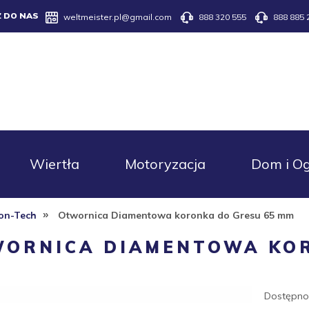
Z DO NAS
weltmeister.pl@gmail.com
888 320 555
888 885 
Wiertła
Motoryzacja
Dom i O
»
on-Tech
Otwornica Diamentowa koronka do Gresu 65 mm
ORNICA DIAMENTOWA KOR
Dostępno