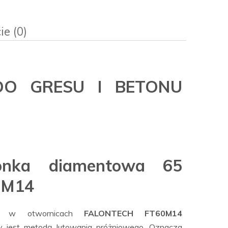
ie (0)
sztów
O GRESU I BETONU
onka diamentowa 65
 M14
t w otwornicach
FALONTECH FT60M14
y jest metodą lutowania próżniowego. Oznacza