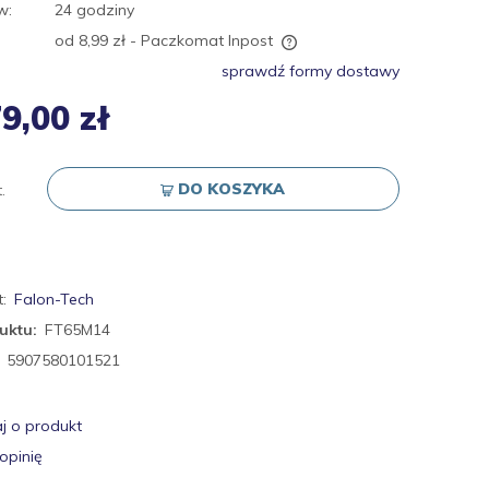
w:
24 godziny
od 8,99 zł
- Paczkomat Inpost
sprawdź formy dostawy
Cena nie zawiera ewentualnych kosztów
9,00 zł
płatności
DO KOSZYKA
.
:
Falon-Tech
uktu:
FT65M14
5907580101521
j o produkt
opinię