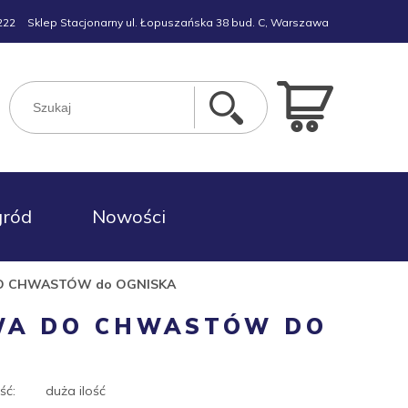
222
Sklep Stacjonarny ul. Łopuszańska 38 bud. C, Warszawa
gród
Nowości
O CHWASTÓW do OGNISKA
WA DO CHWASTÓW DO
ść:
duża ilość