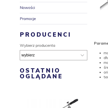
Nowości
Promocje
PRODUCENCI
Parame
Wybierz producenta
ma
dł
ma
śr
OSTATNIO
or
OGLĄDANE
te