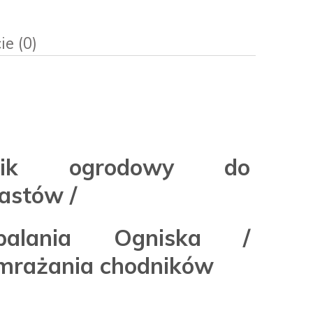
ie (0)
sztów
lnik ogrodowy do
astów /
palania Ogniska /
mrażania chodników