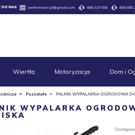
Z DO NAS
weltmeister.pl@gmail.com
888 320 555
888 885 
Wiertła
Motoryzacja
Dom i O
»
»
rodnicze
Pozostałe
PALNIK WYPALARKA OGRODOWA D
NIK WYPALARKA OGRODO
ISKA
Dostępno