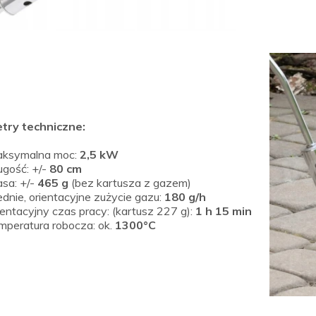
try techniczne:
ksymalna moc:
2,5 kW
ugość: +/-
80 cm
sa: +/-
465 g
(bez kartusza z gazem)
ednie, orientacyjne zużycie gazu:
180 g/h
ientacyjny czas pracy: (kartusz 227 g):
1 h 15 min
mperatura robocza: ok.
1300°C