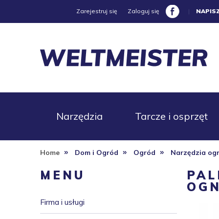
Zarejestruj się
Zaloguj się
|
NAPIS
Narzędzia
Tarcze i osprzęt
»
»
»
Home
Dom i Ogród
Ogród
Narzędzia og
Promocje
MENU
PAL
OGN
Firma i usługi