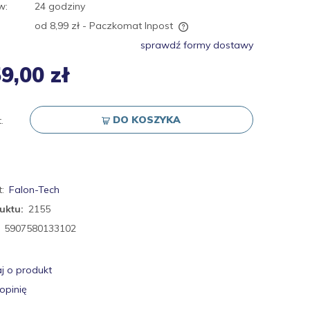
w:
24 godziny
od 8,99 zł
- Paczkomat Inpost
sprawdź formy dostawy
Cena nie zawiera ewentualnych kosztów
9,00 zł
płatności
DO KOSZYKA
.
:
Falon-Tech
uktu:
2155
5907580133102
j o produkt
opinię