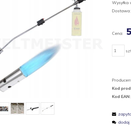
Wysyłka 
Dostawa:
5
Cena:
szt
Producent
Kod prod
Kod EAN:
zapyta
dodaj 