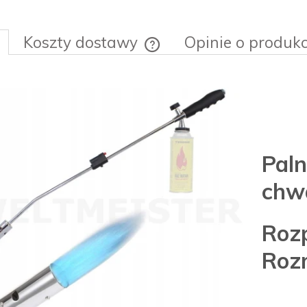
Koszty dostawy
Opinie o produkc
Cena nie zawiera ewentualnych ko
płatności
Pa
chw
Roz
Roz