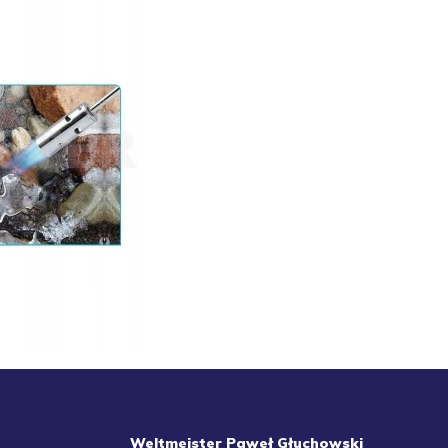
Weltmeister Paweł Głuchowski