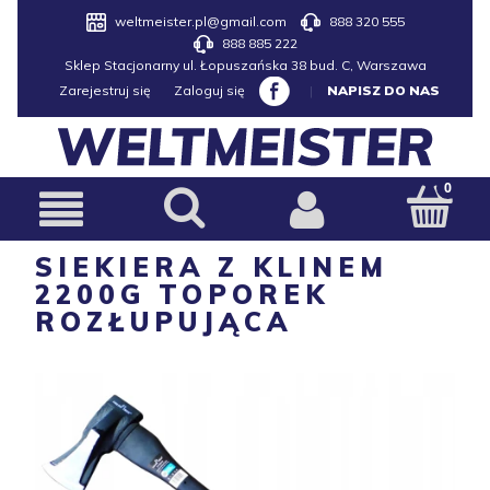
weltmeister.pl@gmail.com
888 320 555
888 885 222
Sklep Stacjonarny ul. Łopuszańska 38 bud. C, Warszawa
Zarejestruj się
Zaloguj się
|
NAPISZ DO NAS
SIEKIERA Z KLINEM
2200G TOPOREK
ROZŁUPUJĄCA