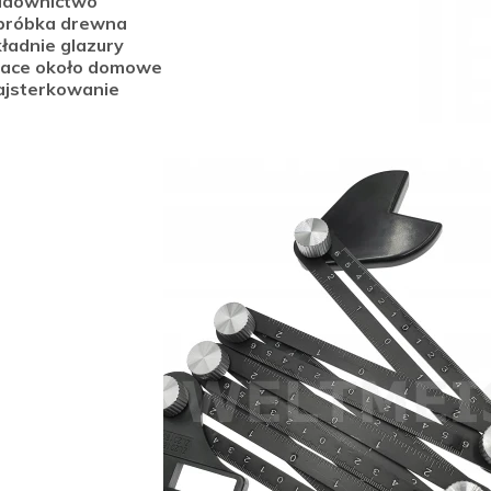
udownictwo
bróbka drewna
ładnie glazury
race około domowe
ajsterkowanie