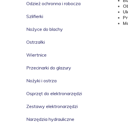
B
Odzież ochronna i robocza
O
Uk
Szlifierki
P
M
Nożyce do blachy
Ostrzałki
Wiertnice
Przecinarki do glazury
Nożyki i ostrza
Osprzęt do elektronarzędzi
Zestawy elektronarzędzi
Narzędzia hydrauliczne