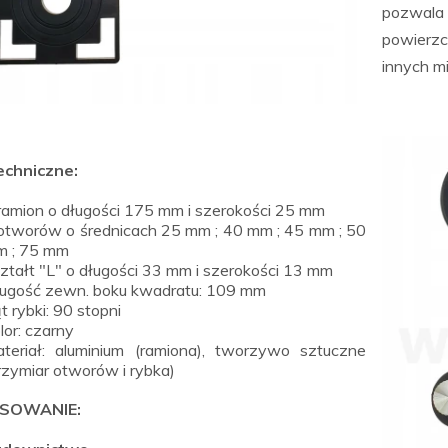
pozwala 
powierzc
innych mi
echniczne:
ramion o długości 175 mm i szerokości 25 mm
otworów o średnicach 25 mm ; 40 mm ; 45 mm ; 50
 ; 75 mm
ztałt "L" o długości 33 mm i szerokości 13 mm
ugość zewn. boku kwadratu: 109 mm
t rybki: 90 stopni
lor: czarny
teriał: aluminium (ramiona), tworzywo sztuczne
rzymiar otworów i rybka)
SOWANIE: