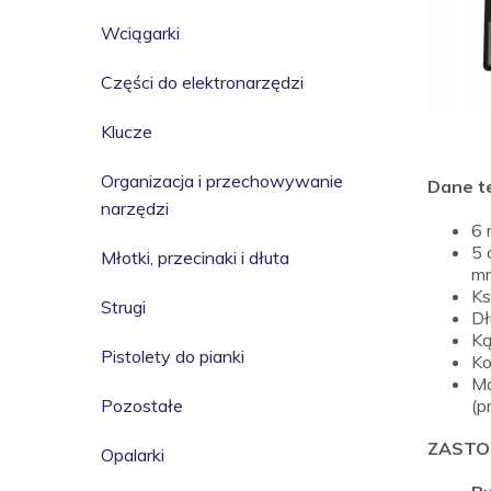
Wciągarki
Części do elektronarzędzi
Klucze
Organizacja i przechowywanie
Dane t
narzędzi
6 
5 
Młotki, przecinaki i dłuta
mm
Ks
Strugi
Dł
Ką
Pistolety do pianki
Ko
Ma
Pozostałe
(p
ZASTO
Opalarki