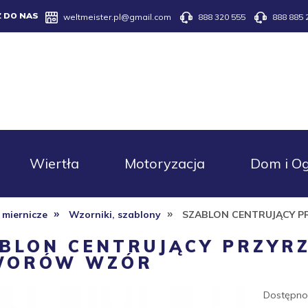
Z DO NAS
weltmeister.pl@gmail.com
888 320 555
888 885 
Wiertła
Motoryzacja
Dom i O
»
»
 miernicze
Wzorniki, szablony
SZABLON CENTRUJĄCY 
BLON CENTRUJĄCY PRZYR
WORÓW WZÓR
Dostępno