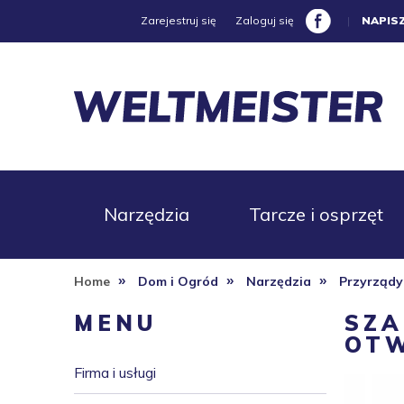
Zarejestruj się
Zaloguj się
|
NAPIS
Narzędzia
Tarcze i osprzęt
»
»
»
Home
Dom i Ogród
Narzędzia
Przyrządy
Promocje
MENU
SZA
OT
Firma i usługi