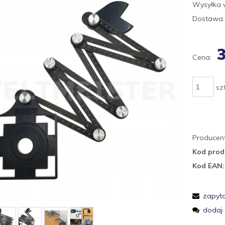
Wysyłka 
Dostawa:
3
Cena:
szt
Producent
Kod prod
Kod EAN:
zapyta
dodaj 