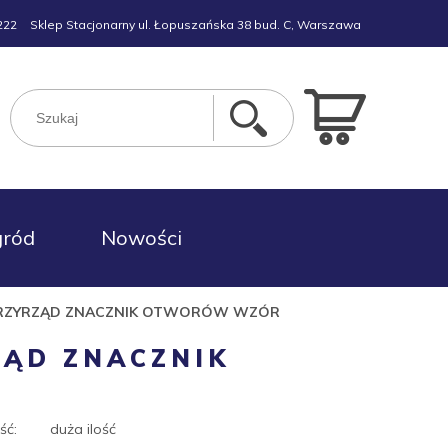
222
Sklep Stacjonarny ul. Łopuszańska 38 bud. C, Warszawa
gród
Nowości
PRZYRZĄD ZNACZNIK OTWORÓW WZÓR
ZĄD ZNACZNIK
ść:
duża ilość