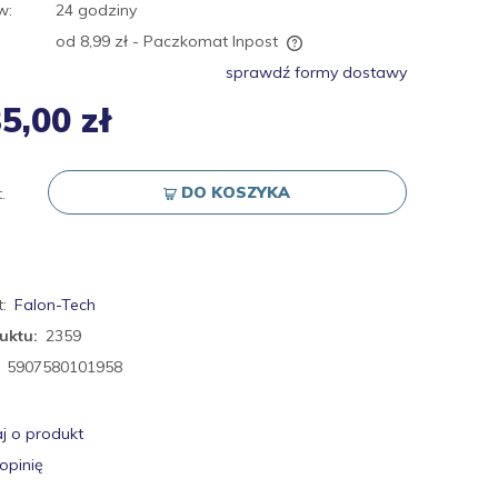
w:
24 godziny
od 8,99 zł
- Paczkomat Inpost
sprawdź formy dostawy
Cena nie zawiera ewentualnych kosztów
5,00 zł
płatności
DO KOSZYKA
.
:
Falon-Tech
uktu:
2359
5907580101958
j o produkt
opinię