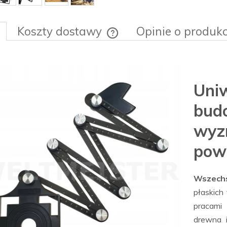
Koszty dostawy
Opinie o produkc
Cena nie zawiera ewentualnych ko
płatności
Un
bud
wyz
powi
Wszech
płaskich
pracami 
drewna 