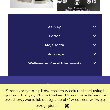
Zakupy
Pomoc
Moje konto
Informacje
Weltmeister Paweł Głuchowski
projekt i wdrożenie
|
Sklep internetowy Shoper.pl
Strona korzysta z plików cookies w celu realizacji usług i
Copyrights
Weltmeister
2020
zgodnie z
Polityką Plików Cookies
. Możesz określić warunki
przechowywania lub dostępu do plików cookies w Twojej
przeglądarce.
pokaż pełną wersję strony