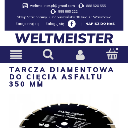
weltmeister.pl@gmail.com
888 320 555
888 885 222
Sklep Stacjonarny ul. Łopuszańska 38 bud. C, Warszawa
Zarejestruj się
Zaloguj się
|
NAPISZ DO NAS
TARCZA DIAMENTOWA
DO CIĘCIA ASFALTU
350 MM