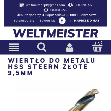
weltmeister.pl@gmail.com
888 320 555
888 885 222
Sklep Stacjonarny ul. Łopuszańska 38 bud. C, Warszawa
Zarejestruj się
Zaloguj się
|
NAPISZ DO NAS
WIERTŁO DO METALU
HSS STEERN ZŁOTE
9,5MM