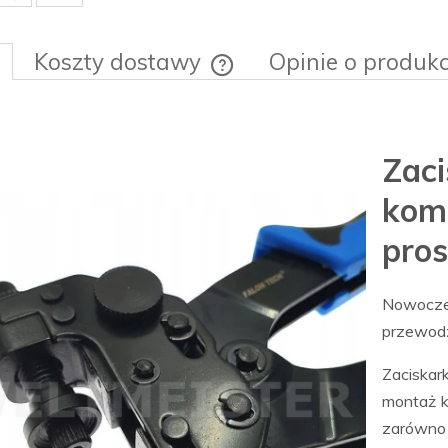
Koszty dostawy
Opinie o produkc
Cena nie zawiera ewentualnych ko
płatności
Za
kom
pros
Nowoczes
przewodz
Zaciskar
montaż k
zarówno p