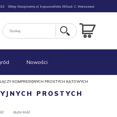
222
Sklep Stacjonarny ul. Łopuszańska 38 bud. C, Warszawa
gród
Nowości
ZŁĄCZY KOMPRESYJNYCH PROSTYCH KĄTOWYCH
SYJNYCH PROSTYCH
ść:
duża ilość