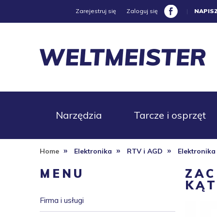
Zarejestruj się
Zaloguj się
|
NAPIS
Narzędzia
Tarcze i osprzęt
»
»
»
Home
Elektronika
RTV i AGD
Elektronika
Promocje
MENU
ZAC
KĄ
Firma i usługi