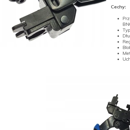
Cechy:
Prz
BNC
Ty
Dłu
Reg
Blo
Met
Uch