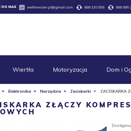
Z DO NAS
weltmeister.pl@gmail.com
888 320 555
888 885 
Wiertła
Motoryzacja
Dom i O
»
»
»
»
Elektronika
Narzędzia
Zaciskarki
ZACISKARKA 
ISKARKA ZŁĄCZY KOMPRE
TOWYCH
Dostępno