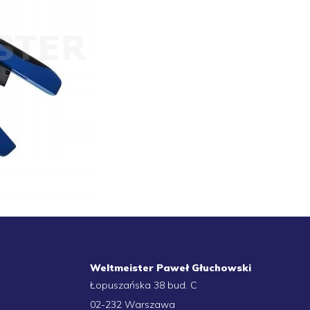
Weltmeister Paweł Głuchowski
Łopuszańska 38 bud. C
02-232 Warszawa