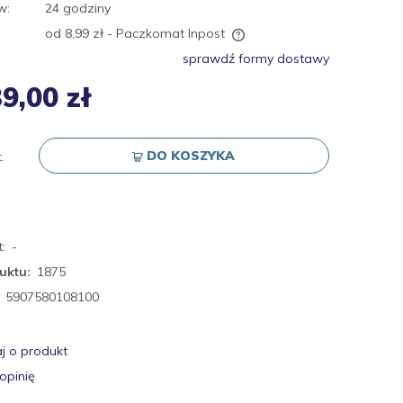
w:
24 godziny
od 8,99 zł
- Paczkomat Inpost
sprawdź formy dostawy
Cena nie zawiera ewentualnych kosztów
9,00 zł
płatności
DO KOSZYKA
.
:
-
uktu:
1875
5907580108100
j o produkt
opinię